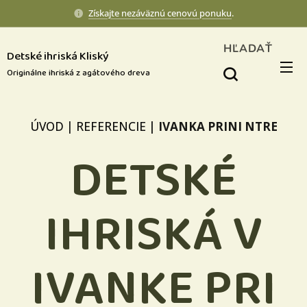
Získajte nezáväznú cenovú ponuku
.
HĽADAŤ
Detské ihriská Kliský
Originálne ihriská z agátového dreva
ÚVOD
|
REFERENCIE
|
IVANKA PRINI NTRE
DETSKÉ
IHRISKÁ V
IVANKE PRI