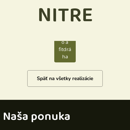
NITRE
Detské
ihrisk
o a
fitdrá
ha
Späť na všetky realizácie
Naša ponuka