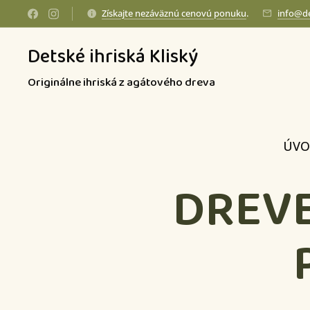
Získajte nezáväznú cenovú ponuku
.
info@de
Detské ihriská Kliský
Originálne ihriská z agátového dreva
ÚVO
DREVE