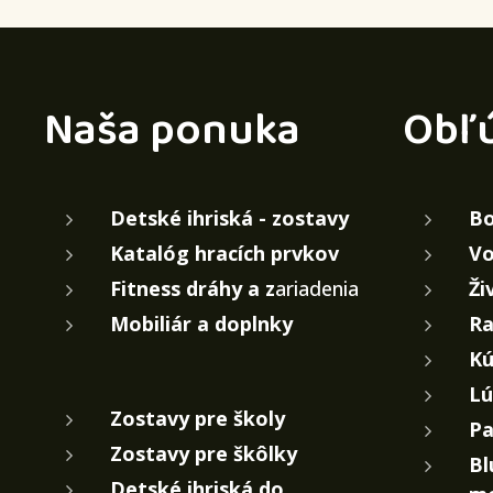
Naša ponuka
Obľ
Detské ihriská - zostavy
Bo
Katalóg hracích prvkov
Vo
Fitness dráhy a z
ariadenia
Ži
Mobiliár a doplnky
Ra
Kú
Lú
Zostavy pre školy
Pa
Zostavy pre škôlky
Bl
Detské ihriská do