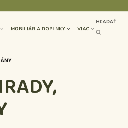
HĽADAŤ
MOBILIÁR A DOPLNKY
VIAC
RÁNY
HRADY,
Y