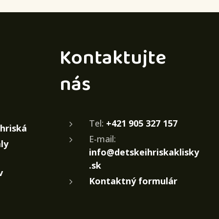
Kontaktujte
nás
Tel:
+421 905 327 157
ihriská
E-mail:
ly
info@detskeihriskaklisky
.sk
v
Kontaktný formulár