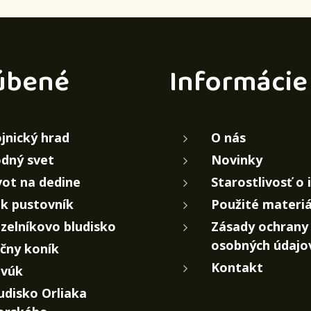
úbené
Informácie
jnický hrad
O nás
dný svet
Novinky
vot na dedine
Starostlivosť o 
k pustovník
Použité materiá
zelníkovo bludisko
Zásady ochrany
osobných údajo
čny koník
Kontakt
vúk
udisko Orliaka