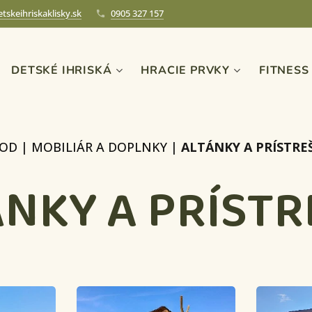
tskeihriskaklisky.sk
0905 327 157
DETSKÉ IHRISKÁ
HRACIE PRVKY
FITNESS
OD
|
MOBILIÁR A DOPLNKY
|
ALTÁNKY A PRÍSTRE
ÁNKY A PRÍSTR