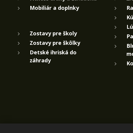
Mobiliár a doplnky
Ra
Kú
Lú
Zostavy pre školy
Pa
Zostavy pre škôlky
Bl
Detské ihriská do
m
záhrady
Ko