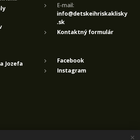
E-mail:
ly
info@detskeihriskaklisky
.sk
v
Kontaktný formulár
Facebook
a Jozefa
Instagram