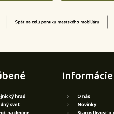
Späť na celú ponuku mestského mobiliáru
úbené
Informácie
jnický hrad
O nás
dný svet
Novinky
vot na dedine
Starostlivosť o 