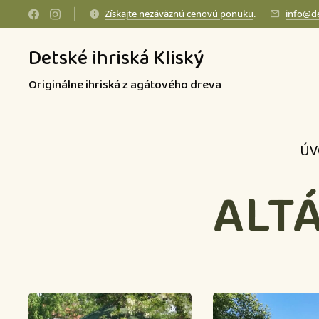
Získajte nezáväznú cenovú ponuku
.
info@de
Detské ihriská Kliský
Originálne ihriská z agátového dreva
ÚV
ALT