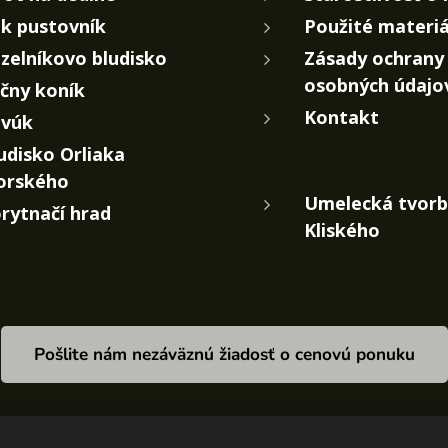
k pustovník
Použité materiá
zelníkovo bludisko
Zásady ochrany
osobných údajo
čny koník
Kontakt
vúk
udisko Orliaka
orského
Umelecká tvorb
rytnačí hrad
Kliského
Pošlite nám nezáväznú žiadosť o cenovú ponuku