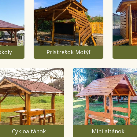
školy
Prístrešok Motýľ
Cykloaltánok
Mini altánok