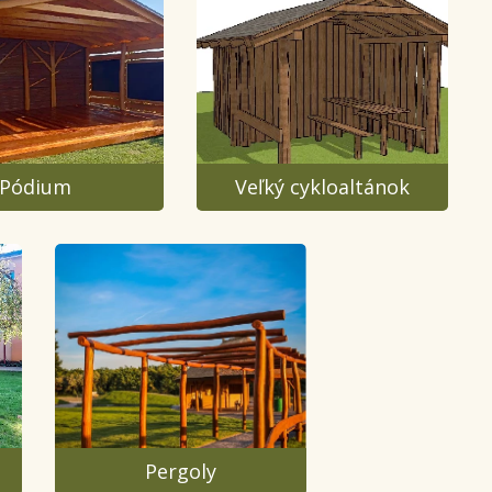
Pódium
Veľký cykloaltánok
Pergoly