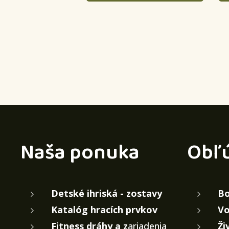
Naša ponuka
Obľ
Detské ihriská - zostavy
Bo
Katalóg hracích prvkov
Vo
Fitness dráhy a z
ariadenia
Ži