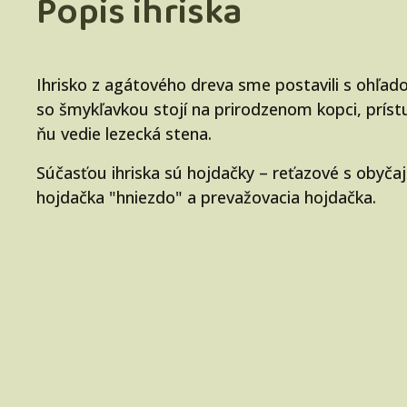
Popis ihriska
Ihrisko z agátového dreva sme postavili s ohľad
so šmykľavkou stojí na prirodzenom kopci, príst
ňu vedie lezecká stena.
Súčasťou ihriska sú hojdačky – reťazové s obyč
hojdačka "hniezdo" a prevažovacia hojdačka.