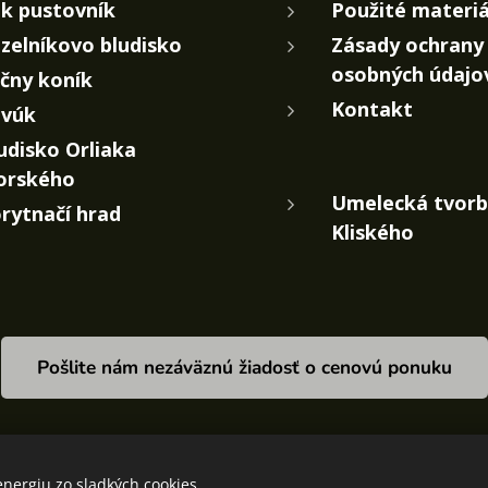
k pustovník
Použité materiá
zelníkovo bludisko
Zásady ochrany
osobných údajo
čny koník
Kontakt
vúk
udisko Orliaka
orského
Umelecká tvorb
rytnačí hrad
Kliského
Pošlite nám nezáväznú žiadosť o cenovú ponuku
nergiu zo sladkých cookies.