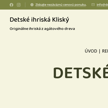
Získajte nezáväznú cenovú ponuku
.
info@de
Detské ihriská Kliský
Originálne ihriská z agátového dreva
ÚVOD
|
RE
DETSKÉ