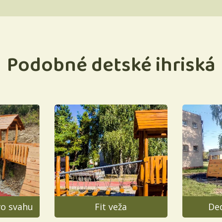
Podobné detské ihriská
vo svahu
Fit veža
Ded