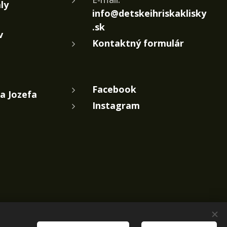
ly
info@detskeihriskaklisky
.sk
v
Kontaktný formulár
Facebook
a Jozefa
Instagram