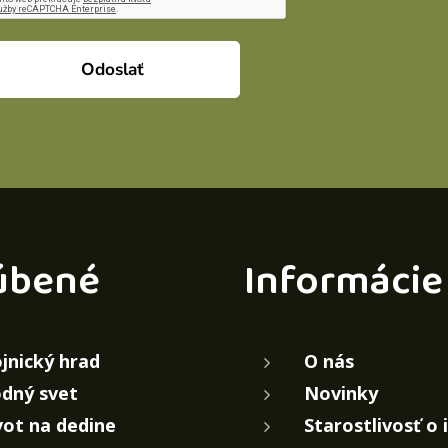
Odoslať
úbené
Informácie
jnický hrad
O nás
dný svet
Novinky
vot na dedine
Starostlivosť o 