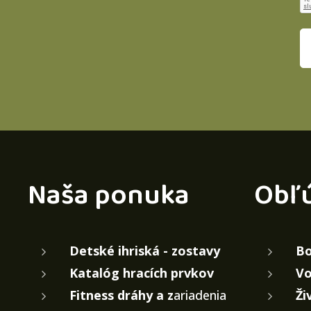
Naša ponuka
Obľ
Detské ihriská - zostavy
Bo
Katalóg hracích prvkov
Vo
Fitness dráhy a z
ariadenia
Ži