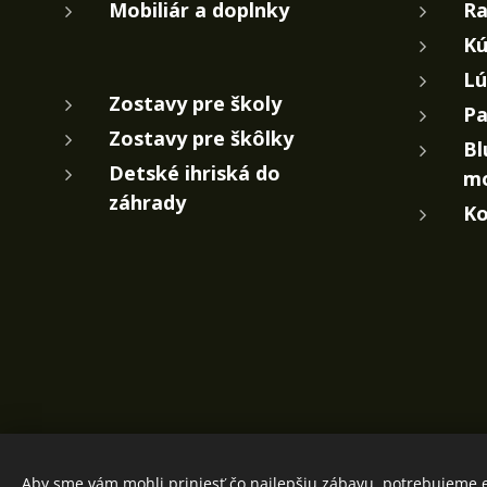
Mobiliár a doplnky
Ra
Kú
Lú
Zostavy pre školy
Pa
Zostavy pre škôlky
Bl
Detské ihriská do
m
záhrady
Ko
Aby sme vám mohli priniesť čo najlepšiu zábavu, potrebujeme e