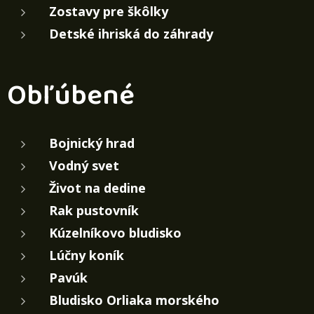
Zostavy pre škôlky
Detské ihriská do záhrady
Obľúbené
Bojnický hrad
Vodný svet
Život na dedine
Rak pustovník
Kúzelníkovo bludisko
Lúčny koník
Pavúk
Bludisko Orliaka morského