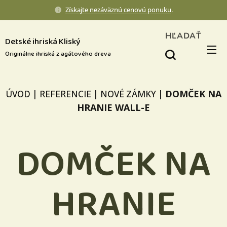
Získajte nezáväznú cenovú ponuku
.
HĽADAŤ
Detské ihriská Kliský
Originálne ihriská z agátového dreva
DOMČEK NA
ÚVOD
|
REFERENCIE
|
NOVÉ ZÁMKY
|
HRANIE WALL-E
DOMČEK NA
HRANIE