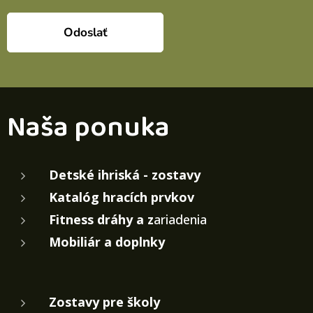
Odoslať
Naša ponuka
Detské ihriská - zostavy
Katalóg hracích prvkov
Fitness dráhy a z
ariadenia
Mobiliár a doplnky
Zostavy pre školy