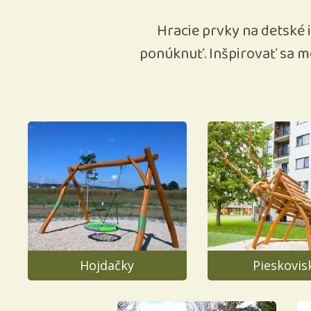
Hracie prvky na detské i
ponúknuť. Inšpirovať sa m
Hojdačky
Pieskovis