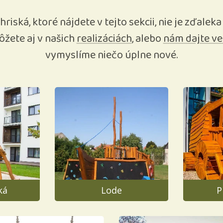
hriská, ktoré nájdete v tejto sekcii, nie je zďal
ôžete aj v našich
realizáciách
, alebo
nám dajte ve
vymyslíme niečo úplne nové.
ká
Lode
P