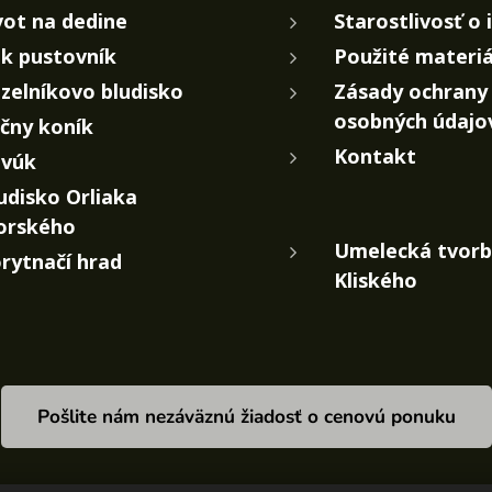
vot na dedine
Starostlivosť o 
k pustovník
Použité materiá
zelníkovo bludisko
Zásady ochrany
osobných údajo
čny koník
Kontakt
vúk
udisko Orliaka
orského
Umelecká tvorb
rytnačí hrad
Kliského
Pošlite nám nezáväznú žiadosť o cenovú ponuku