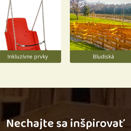
Inkluzívne prvky
Bludiská
Nechajte sa inšpirovať