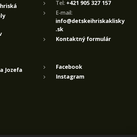
Tel:
+421 905 327 157
ihriská
E-mail:
ly
info@detskeihriskaklisky
.sk
v
Kontaktný formulár
Facebook
a Jozefa
Instagram