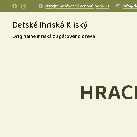
Získajte nezáväznú cenovú ponuku
.
info@de
Detské ihriská Kliský
Originálne ihriská z agátového dreva
HRACI