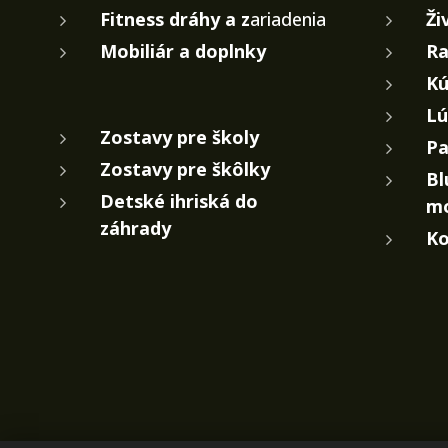
Fitness dráhy a z
ariadenia
Ži
Mobiliár a doplnky
Ra
Kú
Lú
Zostavy pre školy
Pa
Zostavy pre škôlky
Bl
Detské ihriská do
m
záhrady
Ko