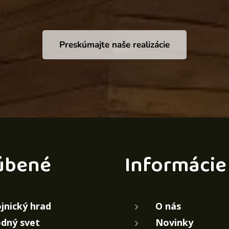
Preskúmajte naše realizácie
úbené
Informácie
jnický hrad
O nás
dný svet
Novinky