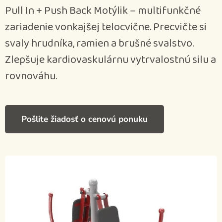
Pull In + Push Back Motýlik – multifunkčné
zariadenie vonkajšej telocvične. Precvičte si
svaly hrudníka, ramien a brušné svalstvo.
Zlepšuje kardiovaskulárnu vytrvalostnú silu a
rovnováhu.
Pošlite žiadosť o cenovú ponuku