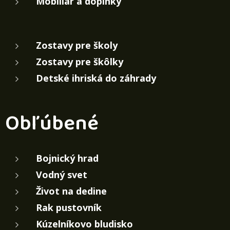
Mobiliár a doplnky
Zostavy pre školy
Zostavy pre škôlky
Detské ihriská do záhrady
Obľúbené
Bojnický hrad
Vodný svet
Život na dedine
Rak pustovník
Kúzelníkovo bludisko