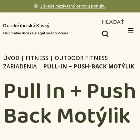
Získajte nezáväznú cenovú ponuku
.
HĽADAŤ
Detské ihriská Kliský
Originálne ihriská z agátového dreva
ÚVOD
|
FITNESS
|
OUTDOOR FITNESS
ZARIADENIA
|
PULL-IN + PUSH-BACK MOTÝLIK
Pull In + Push
Back Motýlik