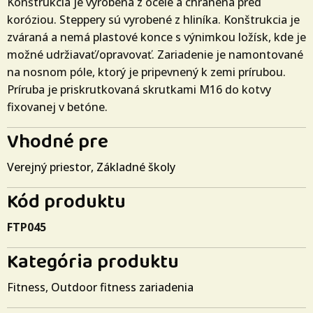
Konštrukcia je vyrobená z ocele a chránená pred
koróziou. Steppery sú vyrobené z hliníka. Konštrukcia je
zváraná a nemá plastové konce s výnimkou ložísk, kde je
možné udržiavať/opravovať. Zariadenie je namontované
na nosnom póle, ktorý je pripevnený k zemi prírubou.
Príruba je priskrutkovaná skrutkami M16 do kotvy
fixovanej v betóne.
Vhodné pre
Verejný priestor
,
Základné školy
Kód produktu
FTP045
Kategória produktu
Fitness
,
Outdoor fitness zariadenia