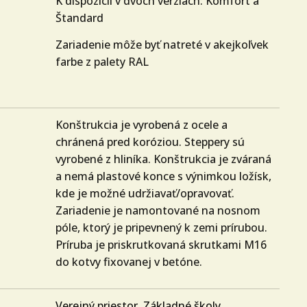
K dispozícii v dvoch verziách: Komfort a
Štandard
Zariadenie môže byť natreté v akejkoľvek
farbe z palety RAL
Konštrukcia je vyrobená z ocele a
chránená pred koróziou. Steppery sú
vyrobené z hliníka. Konštrukcia je zváraná
a nemá plastové konce s výnimkou ložísk,
kde je možné udržiavať/opravovať.
Zariadenie je namontované na nosnom
póle, ktorý je pripevnený k zemi prírubou.
Príruba je priskrutkovaná skrutkami M16
do kotvy fixovanej v betóne.
Verejný priestor
,
Základné školy