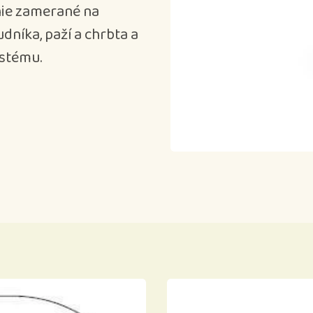
nie zamerané na
udníka, paží a chrbta a
stému.