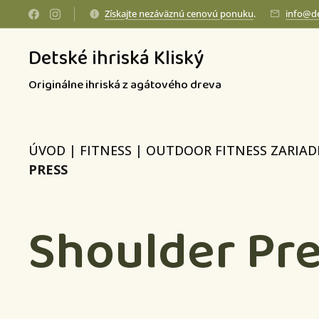
Získajte nezáväznú cenovú ponuku
.
info@de
Detské ihriská Kliský
Originálne ihriská z agátového dreva
ÚVOD
|
FITNESS
|
OUTDOOR FITNESS ZARIAD
PRESS
Shoulder Pr