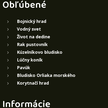
Obľúbené
Bojnický hrad
Vodný svet
Život na dedine
Rak pustovník
Kúzelníkovo bludisko
Lúčny koník
Pavúk
Bludisko Orliaka morského
Korytnačí hrad
Informácie