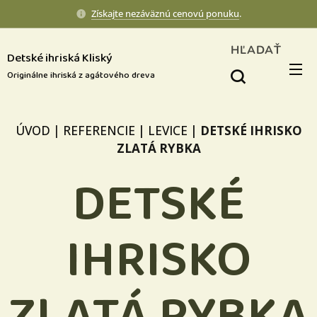
Získajte nezáväznú cenovú ponuku
.
HĽADAŤ
Detské ihriská Kliský
Originálne ihriská z agátového dreva
ÚVOD
|
REFERENCIE
|
LEVICE
|
DETSKÉ IHRISKO
ZLATÁ RYBKA
DETSKÉ
IHRISKO
ZLATÁ RYBKA