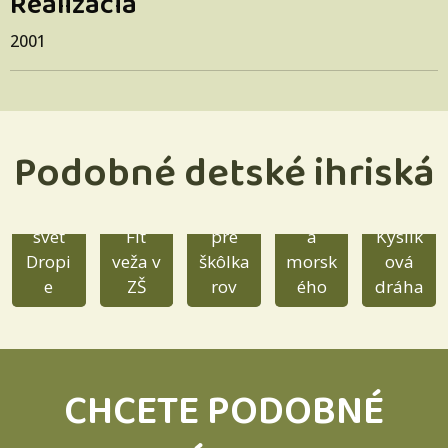
Realizácia
2001
Podobné detské ihriská
Bludis
Malá
ko
Vodný
veža
Orliak
svet
Fit
pre
a
Kyslík
Dropi
veža v
škôlka
morsk
ová
e
ZŠ
rov
ého
dráha
CHCETE PODOBNÉ