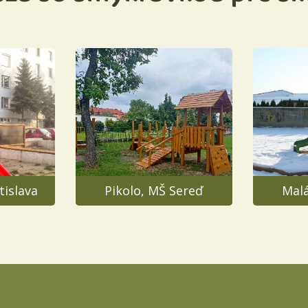
tislava
Pikolo, MŠ Sereď
Malá