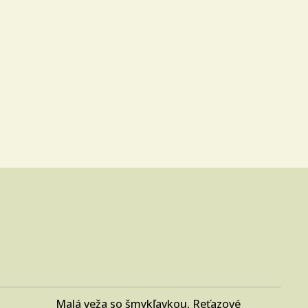
Malá veža so šmykľavkou
,
Reťazové