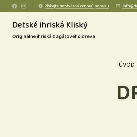
Získajte nezáväznú cenovú ponuku
.
info@de
Detské ihriská Kliský
Originálne ihriská z agátového dreva
ÚVOD
D