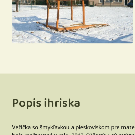
Popis ihriska
Vežička so šmykľavkou a pieskoviskom pre mater