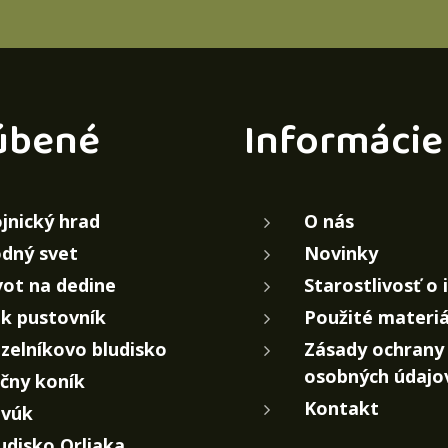
úbené
Informácie
jnický hrad
O nás
dný svet
Novinky
vot na dedine
Starostlivosť o 
k pustovník
Použité materiá
zelníkovo bludisko
Zásady ochrany
osobných údajo
čny koník
Kontakt
vúk
udisko Orliaka