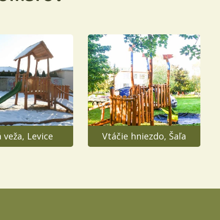
 veža, Levice
Vtáčie hniezdo, Šaľa