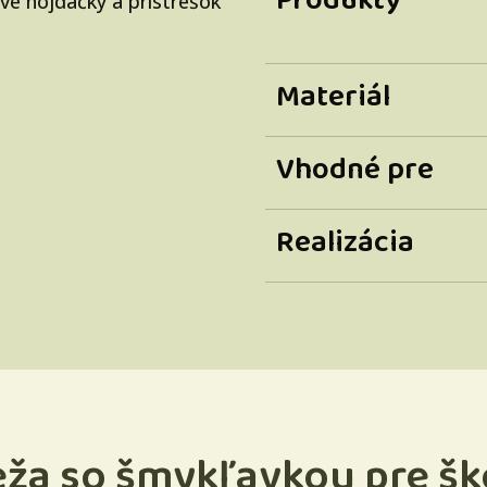
Produkty
vé hojdačky a prístrešok
Materiál
Vhodné pre
Realizácia
eža so šmykľavkou pre šk