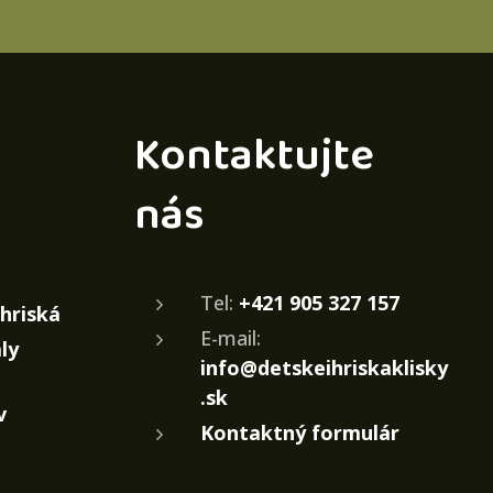
Kontaktujte
nás
Tel:
+421 905 327 157
ihriská
E-mail:
ly
info@detskeihriskaklisky
.sk
v
Kontaktný formulár