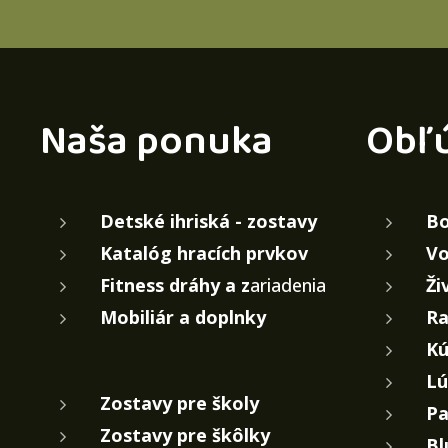
Naša ponuka
Obľ
Detské ihriská - zostavy
Bo
Katalóg hracích prvkov
Vo
Fitness dráhy a z
ariadenia
Ži
Mobiliár a doplnky
Ra
Kú
Lú
Zostavy pre školy
Pa
Zostavy pre škôlky
Bl