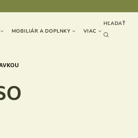
HĽADAŤ
MOBILIÁR A DOPLNKY
VIAC
ĽAVKOU
SO