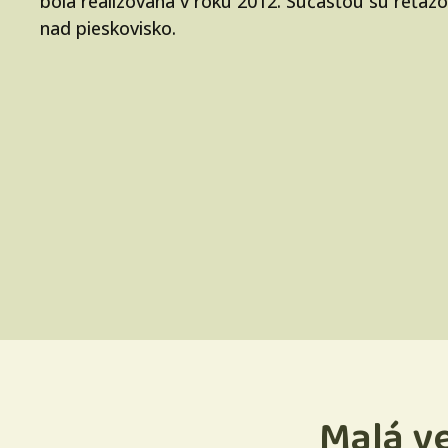
bola realizovaná v roku 2012. Súčasťou sú reťazo
nad pieskovisko.
Malá v