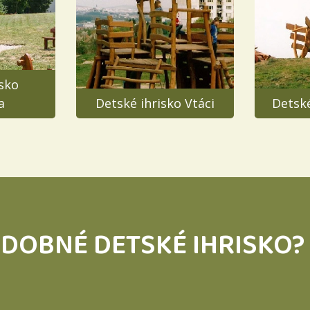
isko
a
Detské ihrisko Vtáci
Detské
DOBNÉ DETSKÉ IHRISKO? 