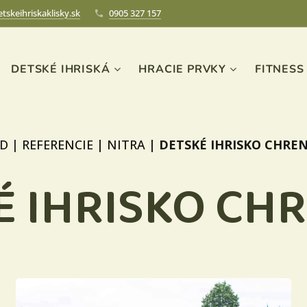
tskeihriskaklisky.sk
0905 327 157
DETSKÉ IHRISKÁ
HRACIE PRVKY
FITNESS
D
|
REFERENCIE
|
NITRA
|
DETSKÉ IHRISKO CHRE
É IHRISKO CH