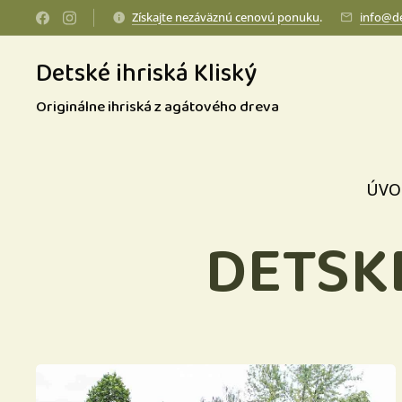
Získajte nezáväznú cenovú ponuku
.
info@de
Detské ihriská Kliský
Originálne ihriská z agátového dreva
ÚVO
DETSK