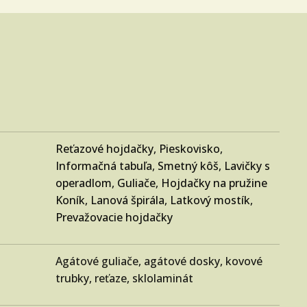
Reťazové hojdačky
,
Pieskovisko
,
Informačná tabuľa
,
Smetný kôš
,
Lavičky s
operadlom
,
Guliače
,
Hojdačky na pružine
Koník
,
Lanová špirála
,
Latkový mostík
,
Prevažovacie hojdačky
Agátové guliače, agátové dosky, kovové
trubky, reťaze, sklolaminát