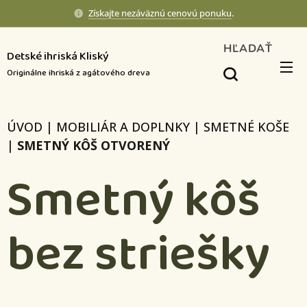
Získajte nezáväznú cenovú ponuku
.
HĽADAŤ
Detské ihriská Kliský
Originálne ihriská z agátového dreva
ÚVOD
|
MOBILIÁR A DOPLNKY
|
SMETNÉ KOŠE
|
SMETNÝ KÔŠ OTVORENÝ
Smetný kôš
bez striešky