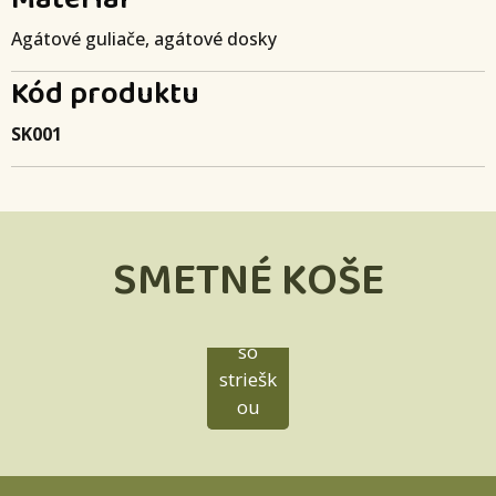
Agátové guliače, agátové dosky
Kód produktu
SK001
SMETNÉ KOŠE
Smetn
ý kôš
so
striešk
ou