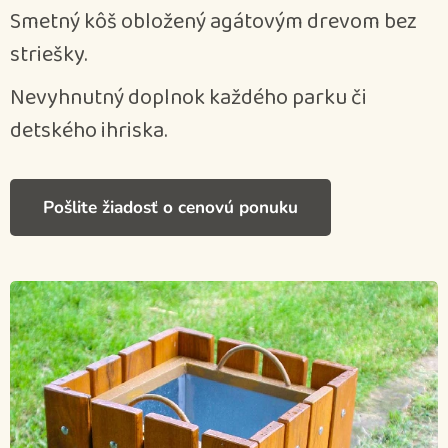
Smetný kôš obložený agátovým drevom bez
striešky.
Nevyhnutný doplnok každého parku či
detského ihriska.
Pošlite žiadosť o cenovú ponuku