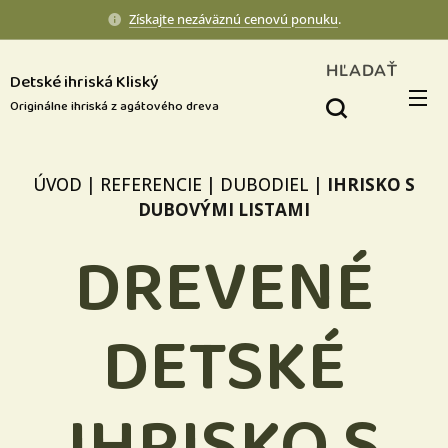
Získajte nezáväznú cenovú ponuku
.
HĽADAŤ
Detské ihriská Kliský
Originálne ihriská z agátového dreva
ÚVOD
|
REFERENCIE
|
DUBODIEL
|
IHRISKO S
DUBOVÝMI LISTAMI
DREVENÉ
DETSKÉ
IHRISKO S