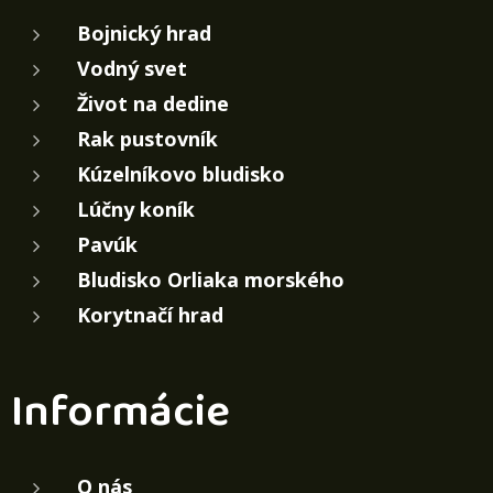
Bojnický hrad
Vodný svet
Život na dedine
Rak pustovník
Kúzelníkovo bludisko
Lúčny koník
Pavúk
Bludisko Orliaka morského
Korytnačí hrad
Informácie
O nás