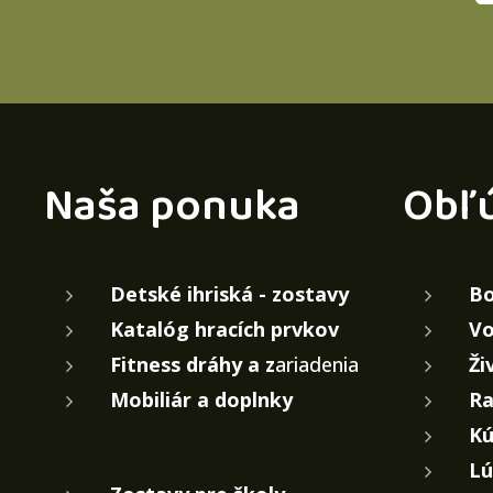
Naša ponuka
Obľ
Detské ihriská - zostavy
Bo
Katalóg hracích prvkov
Vo
Fitness dráhy a z
ariadenia
Ži
Mobiliár a doplnky
Ra
Kú
Lú