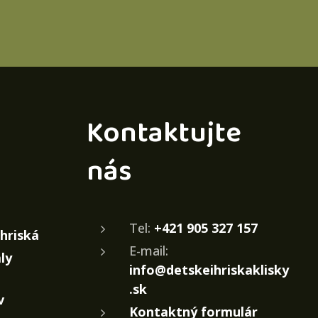
Kontaktujte
nás
Tel:
+421 905 327 157
ihriská
E-mail:
ly
info@detskeihriskaklisky
.sk
v
Kontaktný formulár