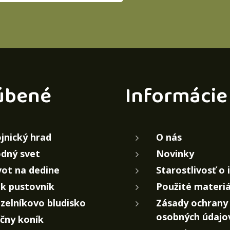
úbené
Informácie
jnický hrad
O nás
dný svet
Novinky
vot na dedine
Starostlivosť o 
k pustovník
Použité materiá
zelníkovo bludisko
Zásady ochrany
osobných údajo
čny koník