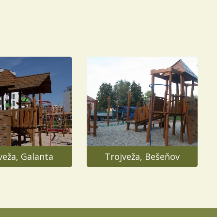
veža, Galanta
Trojveža, Bešeňov