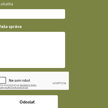
Lokalita
Vaša správa
Odoslať