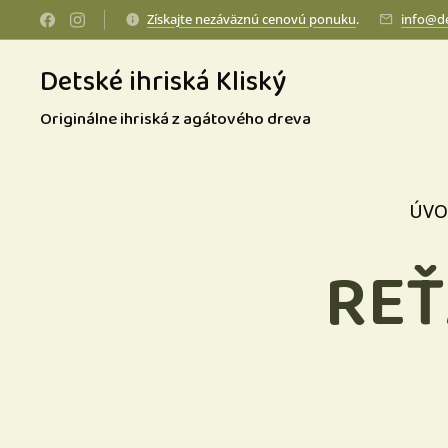
Získajte nezáväznú cenovú ponuku
.
info@de
Detské ihriská Kliský
Originálne ihriská z agátového dreva
ÚVO
REŤ