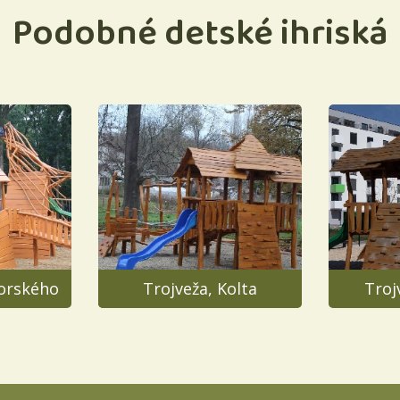
Podobné detské ihriská
orského
Trojveža, Kolta
Troj