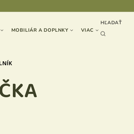
HĽADAŤ
MOBILIÁR A DOPLNKY
VIAC
LNÍK
AČKA