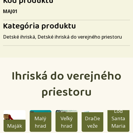
Kód produktu
MAJ01
Kategória produktu
Detské ihriská
,
Detské ihriská do verejného priestoru
Ihriská do verejného
priestoru
Loď
Malý
Veľký
Dračie
Santa
Maják
hrad
hrad
veže
Maria