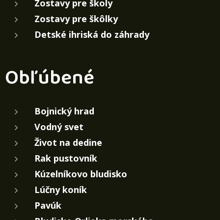
Zostavy pre školy
Zostavy pre škôlky
Detské ihriská do záhrady
Obľúbené
Bojnický hrad
Vodný svet
Život na dedine
Rak pustovník
Kúzelníkovo bludisko
Lúčny koník
Pavúk