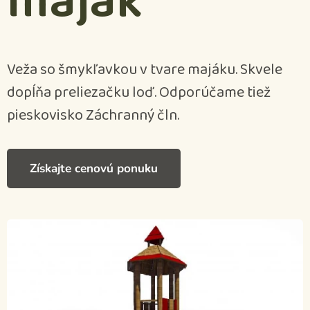
maják
Veža so šmykľavkou v tvare majáku. Skvele
dopĺňa preliezačku loď. Odporúčame tiež
pieskovisko Záchranný čln.
Získajte cenovú ponuku