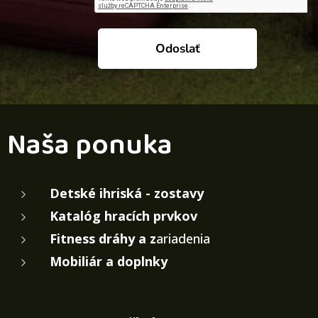
Odoslať
Naša ponuka
Detské ihriská - zostavy
Katalóg hracích prvkov
Fitness dráhy a z
ariadenia
Mobiliár a doplnky