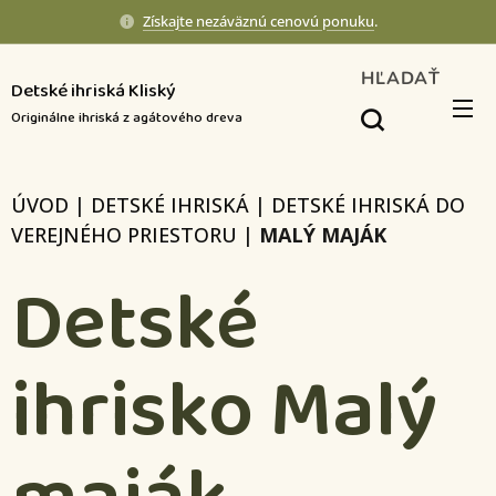
Získajte nezáväznú cenovú ponuku
.
HĽADAŤ
Detské ihriská Kliský
Originálne ihriská z agátového dreva
ÚVOD
|
DETSKÉ IHRISKÁ
|
DETSKÉ IHRISKÁ DO
VEREJNÉHO PRIESTORU
|
MALÝ MAJÁK
Detské
ihrisko Malý