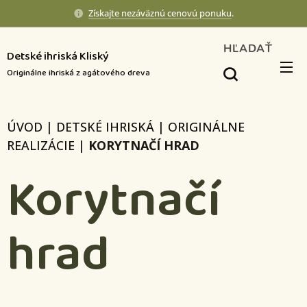
Získajte nezáväznú cenovú ponuku
.
HĽADAŤ
Detské ihriská Kliský
Originálne ihriská z agátového dreva
ÚVOD
|
DETSKÉ IHRISKÁ
|
ORIGINÁLNE
REALIZÁCIE
|
KORYTNAČÍ HRAD
Korytnačí
hrad