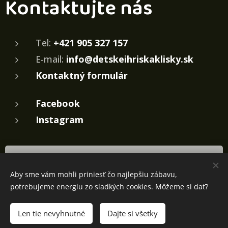
Kontaktujte nás
Tel:
+421 905 327 157
E-mail:
info@detskeihriskaklisky.sk
Kontaktný formulár
Facebook
Instagram
Pošlite nám nezáväznú žiadosť o cenovú
ponuku
Aby sme vám mohli priniesť čo najlepšiu zábavu,
potrebujeme energiu zo sladkých cookies. Môžeme si dať?
Len tie nevyhnutné
Dajte si všetky
Tvorba webu
Tina K.
Cookies