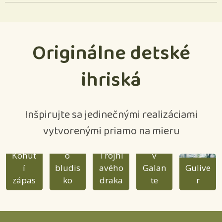
Originálne detské
ihriská
Inšpirujte sa jedinečnými realizáciami
vytvorenými priamo na mieru
Kúzel
níkov
Hrad
Kaštieľ
Kohút
o
Trojhl
v
í
bludis
avého
Galan
Gulive
zápas
ko
draka
te
r