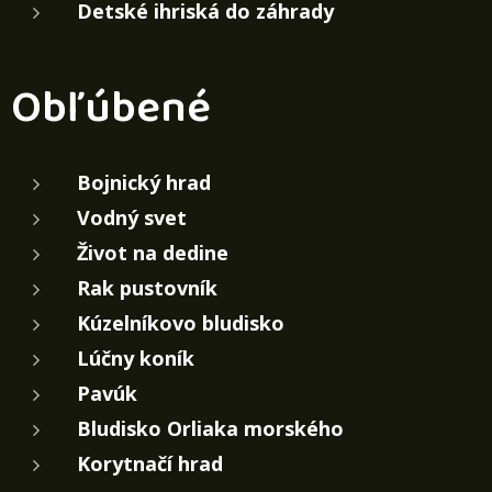
Detské ihriská do záhrady
Obľúbené
Bojnický hrad
Vodný svet
Život na dedine
Rak pustovník
Kúzelníkovo bludisko
Lúčny koník
Pavúk
Bludisko Orliaka morského
Korytnačí hrad