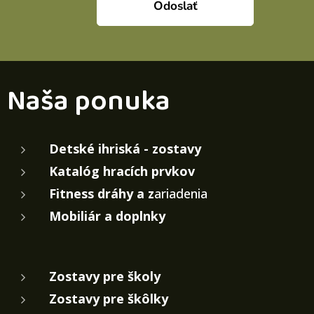
Odoslať
Naša ponuka
Detské ihriská - zostavy
Katalóg hracích prvkov
Fitness dráhy a z
ariadenia
Mobiliár a doplnky
Zostavy pre školy
Zostavy pre škôlky