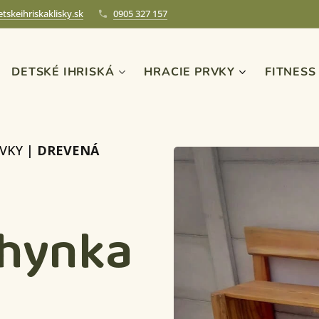
tskeihriskaklisky.sk
0905 327 157
DETSKÉ IHRISKÁ
HRACIE PRVKY
FITNESS
RVKY
|
DREVENÁ
chynka