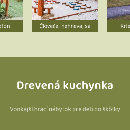
ofón
Človeče, nehnevaj sa
Kri
Drevená kuchynka
Vonkajší hrací nábytok pre deti do škôlky