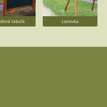
edová tabuľa
Lanovka