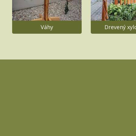
Váhy
Drevený xyl