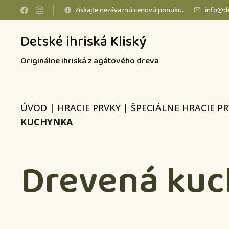
Získajte nezáväznú cenovú ponuku
.
info@de
Detské ihriská Kliský
Originálne ihriská z agátového dreva
ÚVOD
|
HRACIE PRVKY
|
ŠPECIÁLNE HRACIE P
KUCHYNKA
Drevená ku