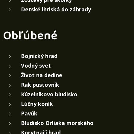
Detské ihriská do záhrady
Obľúbené
Bojnický hrad
Vodný svet
Život na dedine
Rak pustovník
Kúzelníkovo bludisko
Lúčny koník
Pavúk
Bludisko Orliaka morského
Korytnačí hrad