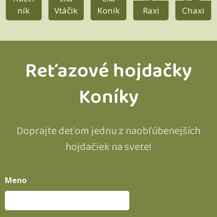
ník
Vtáčik
Koník
Raxi
Chaxi
Reťazové hojdačky
Koníky
Doprajte deťom jednu z naobľúbenejších
hojdačiek na svete!
Meno