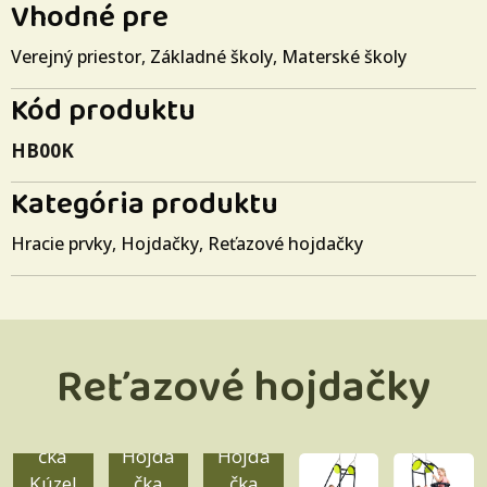
Vhodné pre
Verejný priestor
,
Základné školy
,
Materské školy
Kód produktu
HB00K
Kategória produktu
Hracie prvky
,
Hojdačky
,
Reťazové hojdačky
Reťazové hojdačky
Reťazo
vá
hojda
čka
Hojda
Hojda
Kúzel
čka
čka