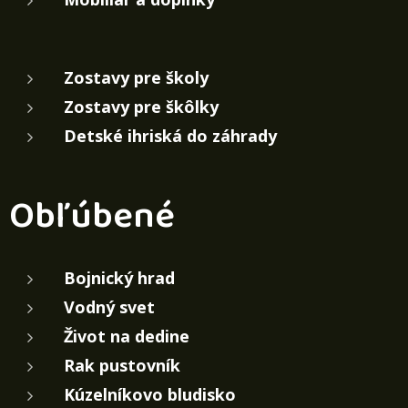
Zostavy pre školy
Zostavy pre škôlky
Detské ihriská do záhrady
Obľúbené
Bojnický hrad
Vodný svet
Život na dedine
Rak pustovník
Kúzelníkovo bludisko