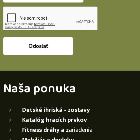
Odoslať
Naša ponuka
Detské ihriská - zostavy
Katalóg hracích prvkov
Fitness dráhy a z
ariadenia
Mobiliár a doplnky