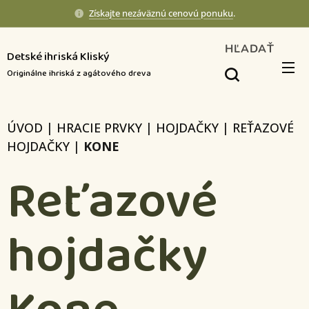
Získajte nezáväznú cenovú ponuku
.
HĽADAŤ
Detské ihriská Kliský
Originálne ihriská z agátového dreva
ÚVOD
|
HRACIE PRVKY
|
HOJDAČKY
|
REŤAZOVÉ
HOJDAČKY
|
KONE
Reťazové
hojdačky