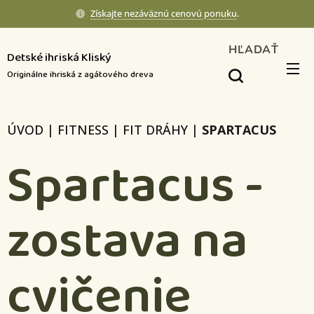
Získajte nezáväznú cenovú ponuku
.
HĽADAŤ
Detské ihriská Kliský
Originálne ihriská z agátového dreva
ÚVOD
|
FITNESS
|
FIT DRÁHY
|
SPARTACUS
Spartacus -
zostava na
cvičenie