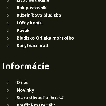
Život na dedine
Rak pustovník
Kúzelníkovo bludisko
Lúčny koník
Pavúk
Bludisko Orliaka morského
Korytnačí hrad
Informácie
O nás
Novinky
Starostlivosť o ihriská
Použité materiály