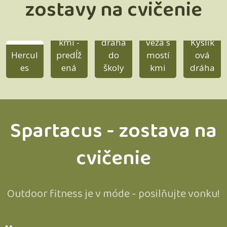
zostavy na cvičenie
FIT
veža s
mostí
FIT
FIT
kmi -
dráha
veža s
Kyslík
Hercul
predĺž
do
mostí
ová
es
ená
školy
kmi
dráha
Spartacus - zostava na
cvičenie
Outdoor fitness je v móde - posilňujte vonku!