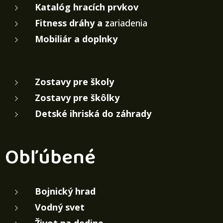
Katalóg hracích prvkov
Fitness dráhy a z
ariadenia
Mobiliár a doplnky
Zostavy pre školy
Zostavy pre škôlky
Detské ihriská do záhrady
Obľúbené
Bojnický hrad
Vodný svet