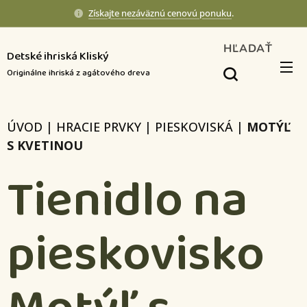
Získajte nezáväznú cenovú ponuku
.
HĽADAŤ
Detské ihriská Kliský
Originálne ihriská z agátového dreva
ÚVOD
|
HRACIE PRVKY
|
PIESKOVISKÁ
|
MOTÝĽ
S KVETINOU
Tienidlo na
pieskovisko