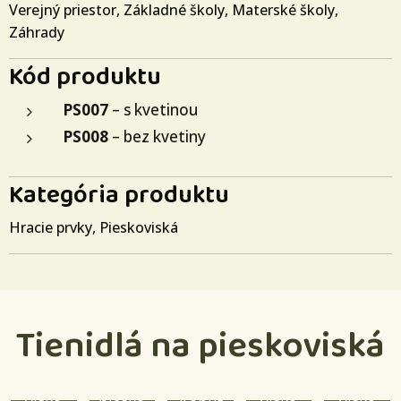
Verejný priestor
,
Základné školy
,
Materské školy
,
Záhrady
Kód produktu
PS007
– s kvetinou
PS008
– bez kvetiny
Kategória produktu
Hracie prvky
,
Pieskoviská
Tienidlá na pieskoviská
Striešk
Preliez
a na
Striešk
Piesko
ačka/
piesko
a na
visko
Piesko
piesko