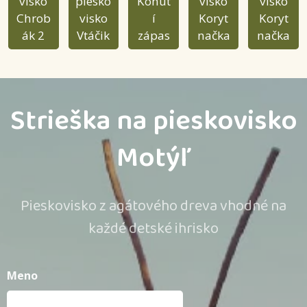
visko
piesko
Kohút
visko
visko
Chrob
visko
í
Koryt
Koryt
ák 2
Vtáčik
zápas
načka
načka
Strieška na pieskovisko
Motýľ
Pieskovisko z agátového dreva vhodné na
každé detské ihrisko
Meno