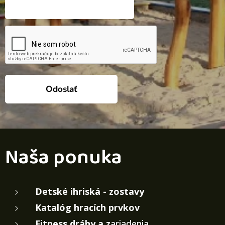
Odoslať
Naša ponuka
Detské ihriská - zostavy
Katalóg hracích prvkov
Fitness dráhy a z
ariadenia