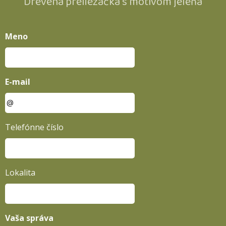
Drevená preliezačka s motívom jeleňa
Meno
E-mail
Telefónne číslo
Lokalita
Vaša správa