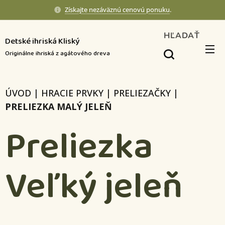
Získajte nezáväznú cenovú ponuku
.
HĽADAŤ
Detské ihriská Kliský
Originálne ihriská z agátového dreva
ÚVOD
|
HRACIE PRVKY
|
PRELIEZAČKY
|
PRELIEZKA MALÝ JELEŇ
Preliezka
Veľký jeleň