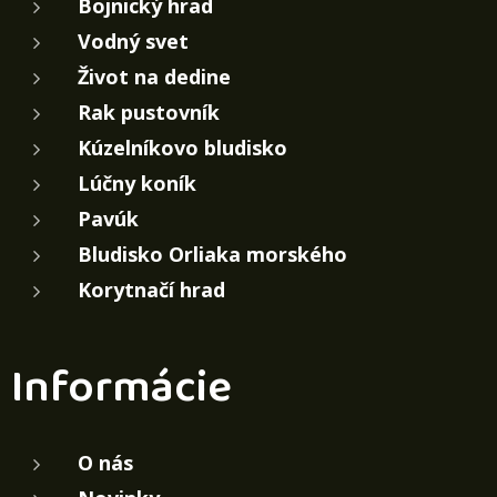
Bojnický hrad
Vodný svet
Život na dedine
Rak pustovník
Kúzelníkovo bludisko
Lúčny koník
Pavúk
Bludisko Orliaka morského
Korytnačí hrad
Informácie
O nás