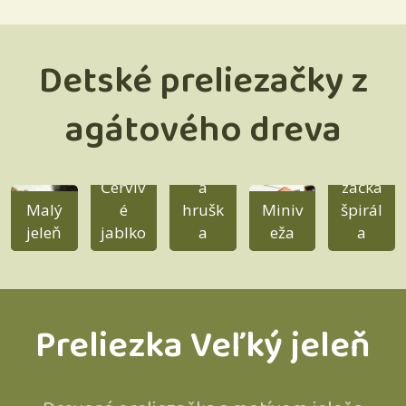
Detské preliezačky z
agátového dreva
Šmykľ
Lanov
Preliez
avka
á
ka
Jablko
prelie
Červiv
a
začka
Malý
é
hrušk
Miniv
špirál
jeleň
jablko
a
eža
a
Preliezka Veľký jeleň