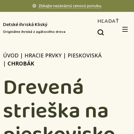
Získajte nezáväznú cenovú ponuku
.
HĽADAŤ
Detské ihriská Kliský
Originálne ihriská z agátového dreva
ÚVOD
|
HRACIE PRVKY
|
PIESKOVISKÁ
|
CHROBÁK
Drevená
strieška na