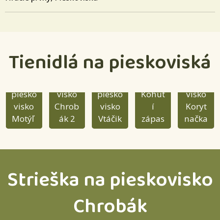
Tienidlá na pieskoviská
Striešk
Striešk
a na
Striešk
Piesko
a na
piesko
a na
visko
Piesko
piesko
visko
piesko
Kohút
visko
visko
Chrob
visko
í
Koryt
Motýľ
ák 2
Vtáčik
zápas
načka
Strieška na pieskovisko
Chrobák