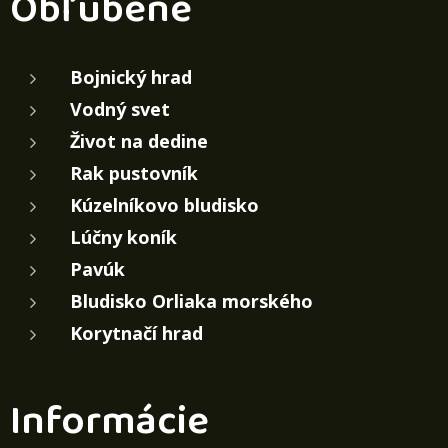
Obľúbené
Bojnický hrad
Vodný svet
Život na dedine
Rak pustovník
Kúzelníkovo bludisko
Lúčny koník
Pavúk
Bludisko Orliaka morského
Korytnačí hrad
Informácie